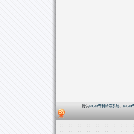
提供
IPGet专利检索系统
、
IPGe