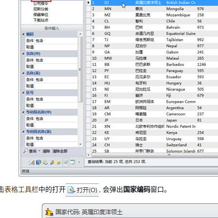
击
表格工具栏
中的打开
, 会弹出
国家编码
窗口。