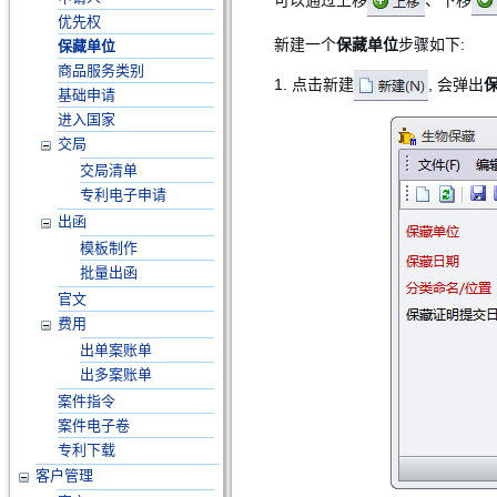
优先权
新建一个
保藏单位
步骤如下:
保藏单位
商品服务类别
1. 点击新建
, 会弹出
基础申请
进入国家
交局
交局清单
专利电子申请
出函
模板制作
批量出函
官文
费用
出单案账单
出多案账单
案件指令
案件电子卷
专利下载
客户管理