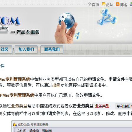
首页
论坛
博客
检索系统、专利下载软件、商标管理系统等产品及专利统计分析等服务
社区
加入我们
联系我们
文件
PMis专利管理系统
中每种业务类型都可以有自己的
申请文件
。
申请文件
主
数、项数等信息后，可以通过
出函
功能直接生成到请求书中。
IPMis专利管理系统
中用户可以自己添加、修改
申请文件
。
以通过
业务类型
帮助中描述的方式或者双击
业务类型
侧
实体导航栏中可以看到
申请文件
列表，在这里可以添加、修改、删除
申