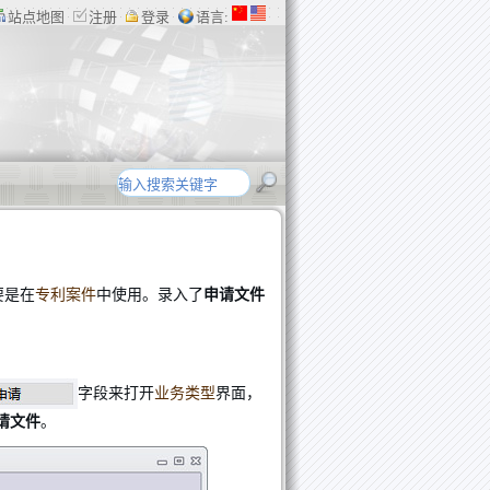
站点地图
注册
登录
语言:
要是在
专利案件
中使用。录入了
申请文件
字段来打开
业务类型
界面，
请文件
。