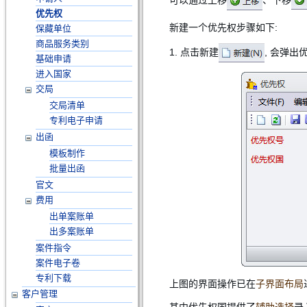
优先权
新建一个优先权步骤如下:
保藏单位
商品服务类别
1. 点击新建
, 会弹
基础申请
进入国家
交局
交局清单
专利电子申请
出函
模板制作
批量出函
官文
费用
出单案账单
出多案账单
案件指令
案件电子卷
专利下载
上图的界面操作已在
子界面布局
客户管理