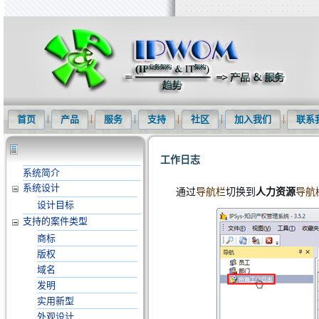
知识产权信息化网(IPWOM)提供专利检索系统、专利下载软件、商标
首页
产品
服务
支持
社区
加入我们
联系
工作日志
系统简介
系统设计
通过
导航栏
切换到
人力资源
导航
设计目标
支持的案件类型
商标
版权
域名
发明
实用新型
外观设计