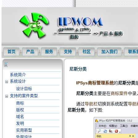
知识产权信息化网(IPWOM)提供专利检索系统、专利下载软件、商标
首页
产品
服务
支持
社区
加入我们
联系
尼斯分类
系统简介
系统设计
IPSys商标管理系统
的
尼斯分类
设计目标
尼斯分类
主要是在
商标案件
中录
支持的案件类型
商标
通过
导航栏
切换到系统配置
导航
版权
尼斯分类
，如下图:
域名
发明
实用新型
外观设计