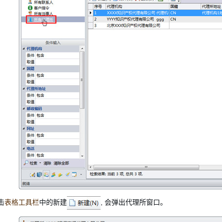
击
表格工具栏
中的新建
, 会弹出代理所窗口。