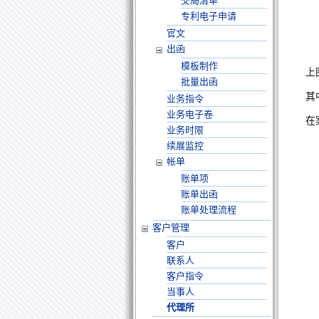
交局清单
专利电子申请
官文
出函
模板制作
上
批量出函
其
业务指令
业务电子卷
在
业务时限
续展监控
帐单
账单项
账单出函
账单处理流程
客户管理
客户
联系人
客户指令
当事人
代理所