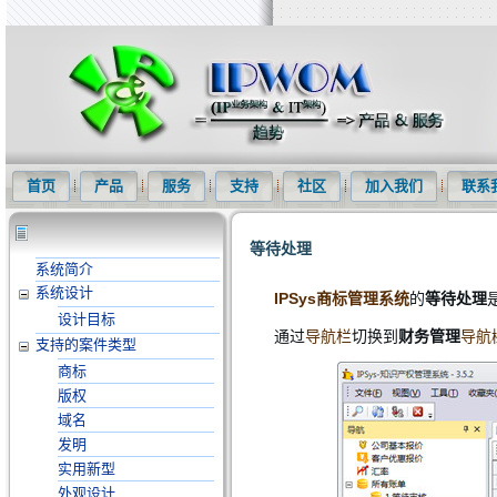
知识产权信息化网(IPWOM)提供专利检索系统、专利下载软件、商标
首页
产品
服务
支持
社区
加入我们
联系
等待处理
系统简介
系统设计
IPSys商标管理系统
的
等待处理
设计目标
通过
导航栏
切换到
财务管理
导航
支持的案件类型
商标
版权
域名
发明
实用新型
外观设计