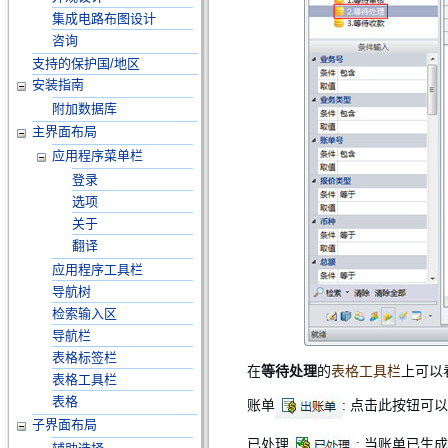
集成电路布图设计
咨询
支持的保护国/地区
安装指南
附加数据库
主界面布局
应用程序菜单栏
登录
选项
关于
翻译
应用程序工具栏
导航树
检索输入区
导航栏
表格标签栏
在
等待处理
的
表格工具栏
上可以
表格工具栏
表格
账单
: 点击此按钮可
子界面布局
已处理
: 当账单已生