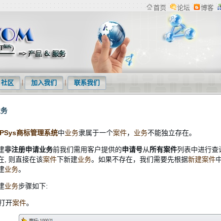
首页
论坛
博客
检索系统、专利下载软件、商标管理系统等产品及专利统计分析等服务
社区
加入我们
联系我们
业务
IPSys商标管理系统
中
业务
隶属于一个
案件
，
业务
不能独立存在。
建
非注册申请
业务
前我们需用客户提供的
申请号
从
所有案件
列表中进行查
在, 则直接在该
案件
下
新建
业务
。如果不存在，我们需要先根据
新建案件
建
业务
。
建
业务
步骤如下:
 打开
案件
。