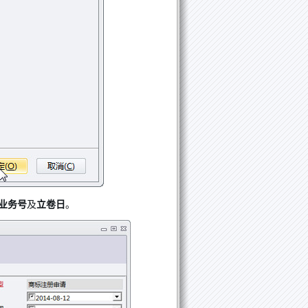
业务号
及
立卷日
。