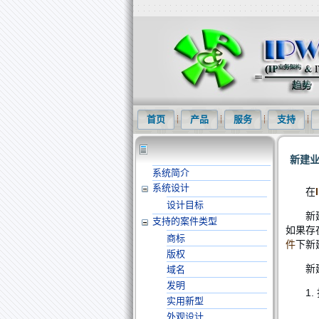
知识产权信息化网(IPWOM)提供专利
首页
产品
服务
支持
新建
系统简介
系统设计
在
设计目标
新
支持的案件类型
如果存
商标
件
下
新
版权
新
域名
发明
1.
实用新型
外观设计