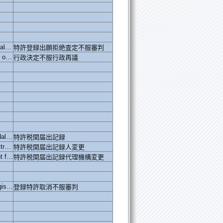
application for review on refusal against patent registration
特許登録出願拒絶査定不服審判
administrative reconsideration on appeal against administrative decision
行政決定不服行政再議
application for customs recordal of patent right
特許税関届出記録
application for change of registrant for customs recordal of patent right
特許税関届出記録人変更
application for change of agent for customs recordal of patent right
特許税関届出記録代理機構変更
review on cancellation of a registered patent
登録特許取消不服審判