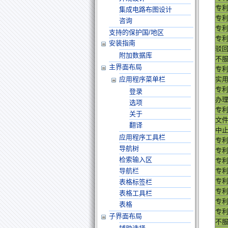
专
集成电路布图设计
专
咨询
专
支持的保护国/地区
专
安装指南
驳
附加数据库
不
主界面布局
专
应用程序菜单栏
实
专
登录
办
选项
专
关于
文
翻译
中
应用程序工具栏
专
导航树
专
检索输入区
专
导航栏
专
专
表格标签栏
专
表格工具栏
专
表格
专
子界面布局
不