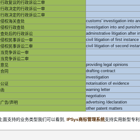
服行政复议的行政诉讼二审
服行政决定的行政诉讼一审
服行政决定的行政诉讼二审
利侵权海关查处
利侵权行政查处
利查处后的行政诉讼
利侵权民事诉讼一审
利侵权民事诉讼二审
正当竞争诉讼一审
正当竞争诉讼二审
providing legal opinions
律意见
drafting contract
草合同
investigation
查
notarisation of evidence
据公证
warning letter
告函
negotiation
判
advertsing /declaration
广告/声明
other patent matters
它
上面支持的业务类型我们可以看到,
IPSys商标管理系统
支持
实用新型
专利