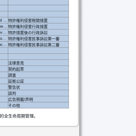
customs' investigation into and punishment of patent infringement
特許権利侵害税関措置
investigation into and punishment of patent infringement by the adminstration authorities
特許権利侵害行政措置
adminstrative litigation after investigation into and punishment of patent infringement
特許措置後の行政訴訟
civil litigation of first instance over patent infringement
特許権利侵害民事訴訟第一審
civil litigation of second instance over patent infringement
特許権利侵害民事訴訟第二審
法律意見
契約起草
調査
証拠公証
警告状
談判
広告掲載/声明
その他
的全生命周期管理。