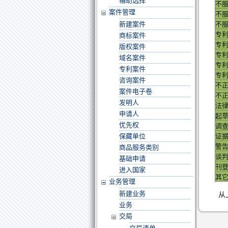
辅助选择
不
案件管理
不
新建案件
不
专
商标案件
专
版权案件
专
域名案件
专
专利案件
专
咨询案件
不
案件电子卷
不
发明人
法
申请人
起
优先权
调
保藏单位
证
警
商品服务类别
谈
基础申请
刊登
进入国家
其
业务管理
新建业务
从
业务
交局