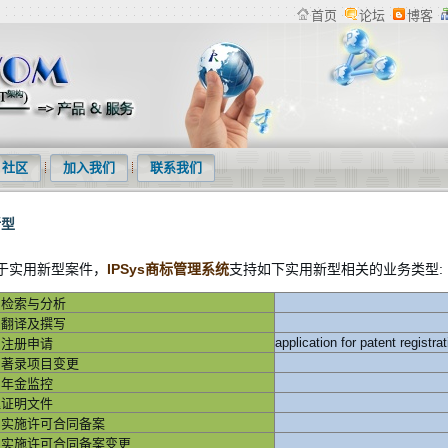
首页
论坛
博客
检索系统、专利下载软件、商标管理系统等产品及专利统计分析等服务
社区
加入我们
联系我们
新型
于实用新型案件，
IPSys商标管理系统
支持如下
实用新型
相关的业务类型:
利检索与分析
利翻译及撰写
application for patent registrat
利注册申请
利著录项目变更
利年金监控
理证明文件
利实施许可合同备案
利实施许可合同备案变更