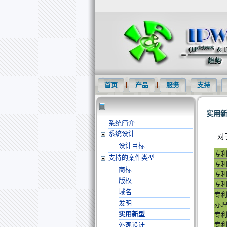
知识产权信息化网(IPWOM)提供专利
首页
产品
服务
支持
实用
系统简介
系统设计
对
设计目标
专
支持的案件类型
专
商标
专
版权
专
域名
专
发明
办
实用新型
专
专
外观设计